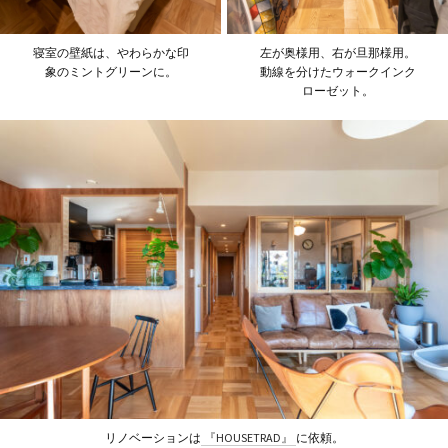
寝室の壁紙は、やわらかな印
左が奥様用、右が旦那様用。
象のミントグリーンに。
動線を分けたウォークインク
ローゼット。
リノベーションは
『HOUSETRAD』
に依頼。