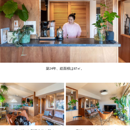
築24年、総面積は67㎡。