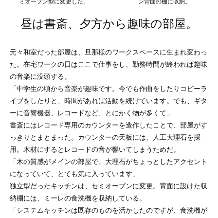
ミオープン型に変更した。
ン背面の棚に収納。
昼は書斎、夕方から趣味の部屋。
元々和室だった部屋は、旦那様のワークスペースに生まれ変わっ
た。在宅ワークの日はここで仕事をし、勤務時間が終われば趣味
の音楽に没頭する。
「中学生の頃から音楽が趣味です。今でも作曲をしたりコピーラ
イブをしたりと、時間があれば活動を続けています。でも、ギタ
ーに音響機器、レコードなど、とにかく物が多くて」
書斎にはレコード専用のカウンターを造作したことで、部屋がす
っきりとまとまった。カウンターの天板には、人工大理石を採
用。木材にするとレコードの音が響いてしまうためだ。
「木の質感がメインの部屋で、大理石がちょっとしたアクセント
になっていて、とても気に入っています」
独立型だったキッチンは、セミオープンに変更。背面に設けた収
納棚には、ミーレの食洗機を収納している。
「システムキッチンは既存のものを活かしたのですが、食洗機が