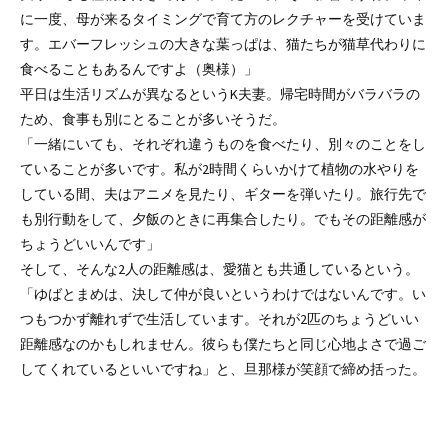
に一度、母が来るタイミングで育て方のレクチャーを受けていま
す。エバーフレッシュの大きな葉っぱは、猫たちが猫草代わりに
食べることもあるんですよ（奥様）」
平日は生活リズムが異なるというK夫妻。帰宅時間がバラバラの
ため、食事も別にとることが多いそうだ。
「一緒にいても、それぞれ違うものを食べたり、別々のことをし
ていることが多いです。私が2時間くらいかけて植物の水やりを
している間、夫はアニメを見たり、ギターを弾いたり。旅行先で
も別行動をして、夕飯のときに再集合したり。でもその距離感が
ちょうどいいんです」
そして、そんな2人の距離感は、愛猫とも共通しているという。
「ゆばとまめは、決して仲が良いというわけではないんです。い
つもつかず離れずで生活しています。それが2匹のちょうどいい
距離感なのかもしれません。彼らも僕たちと同じ心地よさで過ご
してくれているといいですね」と、旦那様が笑顔で締め括った。