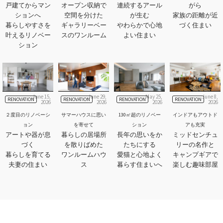
戸建てからマン
オープン収納で
連続するアール
がら
ションへ
空間を分けた
が生む
家族の距離が近
暮らしやすさを
ギャラリーベー
やわらかで心地
づく住まい
叶えるリノベー
スのワンルーム
よい住まい
ション
June 15,
June 29,
May 25,
June 8,
RENOVATION
RENOVATION
RENOVATION
RENOVATION
2026
2026
2026
2026
２度目のリノベーシ
サマーハウスに思い
130㎡超のリノベー
インドアもアウトド
ョン
を寄せて
ション
アも充実
アートや器が息
暮らしの居場所
長年の思いをか
ミッドセンチュ
づく
を散りばめた
たちにする
リーの名作と
暮らしを育てる
ワンルームハウ
愛猫と心地よく
キャンプギアで
夫妻の住まい
ス
暮らす住まいへ
楽しむ趣味部屋