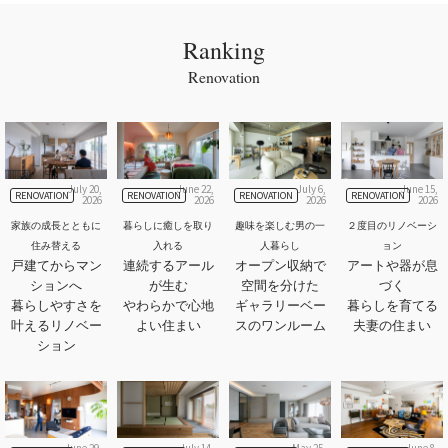
Ranking
Renovation
July 20,
June 22,
July 6,
June 15,
RENOVATION
RENOVATION
RENOVATION
RENOVATION
2026
2026
2026
2026
家族の成長とともに
暮らしに癒しを取り
趣味を楽しむ男の一
２度目のリノベーシ
住み替える
入れる
人暮らし
ョン
戸建てからマン
連続するアール
オープン収納で
アートや器が息
ションへ
が生む
空間を分けた
づく
暮らしやすさを
やわらかで心地
ギャラリーベー
暮らしを育てる
叶えるリノベー
よい住まい
スのワンルーム
夫妻の住まい
ション