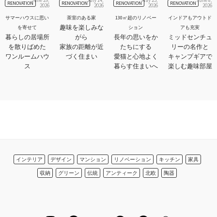
June 29,
July 14,
May 25,
June 8,
RENOVATION
RENOVATION
RENOVATION
RENOVATION
2026
2026
2026
2026
サマーハウスに思い
茶室のある家
130㎡超のリノベー
インドアもアウトド
趣味を楽しみな
を寄せて
ション
アも充実
暮らしの居場所
がら
長年の思いをか
ミッドセンチュ
を散りばめた
家族の距離が近
たちにする
リーの名作と
ワンルームハウ
づく住まい
愛猫と心地よく
キャンプギアで
ス
暮らす住まいへ
楽しむ趣味部屋
インテリア
デザイン
マンション
リノベーション
キッチン
家具
収納
グリーン
伝統
アンティーク
北欧
陶器