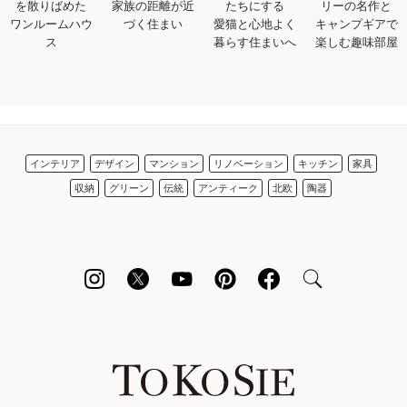
を散りばめた
家族の距離が近
たちにする
リーの名作と
ワンルームハウ
づく住まい
愛猫と心地よく
キャンプギアで
ス
暮らす住まいへ
楽しむ趣味部屋
インテリア
デザイン
マンション
リノベーション
キッチン
家具
収納
グリーン
伝統
アンティーク
北欧
陶器