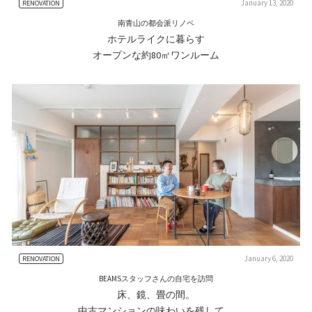
January 13, 2020
RENOVATION
南青山の都会派リノベ
ホテルライクに暮らす
オープンな約80㎡ワンルーム
January 6, 2020
RENOVATION
BEAMSスタッフさんの自宅を訪問
床、鏡、畳の間。
中古マンションの味わいを残して。