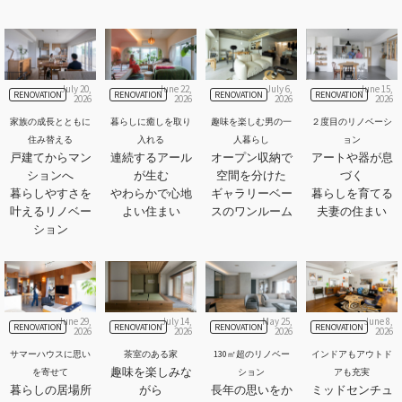
July 20,
June 22,
July 6,
June 15,
RENOVATION
RENOVATION
RENOVATION
RENOVATION
2026
2026
2026
2026
家族の成長とともに
暮らしに癒しを取り
趣味を楽しむ男の一
２度目のリノベーシ
住み替える
入れる
人暮らし
ョン
戸建てからマン
連続するアール
オープン収納で
アートや器が息
ションへ
が生む
空間を分けた
づく
暮らしやすさを
やわらかで心地
ギャラリーベー
暮らしを育てる
叶えるリノベー
よい住まい
スのワンルーム
夫妻の住まい
ション
June 29,
July 14,
May 25,
June 8,
RENOVATION
RENOVATION
RENOVATION
RENOVATION
2026
2026
2026
2026
サマーハウスに思い
茶室のある家
130㎡超のリノベー
インドアもアウトド
趣味を楽しみな
を寄せて
ション
アも充実
暮らしの居場所
がら
長年の思いをか
ミッドセンチュ