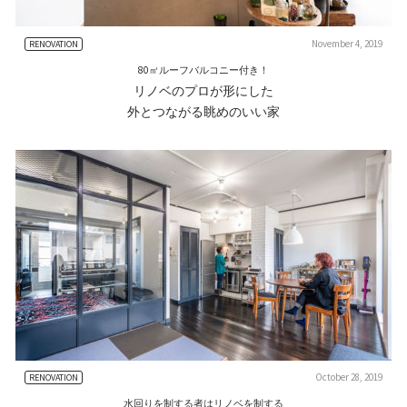
November 4, 2019
RENOVATION
80㎡ルーフバルコニー付き！
リノベのプロが形にした
外とつながる眺めのいい家
October 28, 2019
RENOVATION
水回りを制する者はリノベを制する